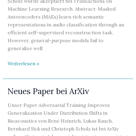
Scholz wurde akzeptiert bei Transactions on
Machine Learning Research. Abstract: Masked
Autoencoders (MAEs) learn rich semantic
representations in audio classification through an
efficient self-supervised reconstruction task.
However, general-purpose models fail to
generalize well
Paper
Weiterlesen »
bei
TMLR
akzeptiert
Neues Paper bei ArXiv
Unser Paper Adversarial Training Improves
Generalization Under Distribution Shifts in
Bioacoustics von René Heinrich, Lukas Rauch,
Bernhard Sick und Christoph Scholz ist bei ArXiv