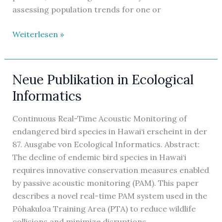
assessing population trends for one or
Neue
Weiterlesen »
Publikation
in
Conservation
Neue Publikation in Ecological
Biology
Informatics
Continuous Real-Time Acoustic Monitoring of
endangered bird species in Hawai‘i erscheint in der
87. Ausgabe von Ecological Informatics. Abstract:
The decline of endemic bird species in Hawai‘i
requires innovative conservation measures enabled
by passive acoustic monitoring (PAM). This paper
describes a novel real-time PAM system used in the
Pōhakuloa Training Area (PTA) to reduce wildlife
collisions and minimize disruptions