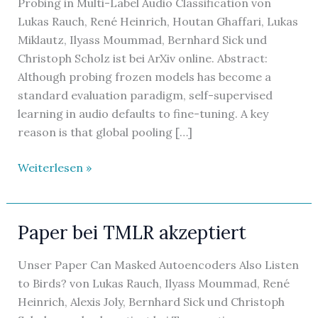
Probing in Multi-Label Audio Classification von
Lukas Rauch, René Heinrich, Houtan Ghaffari, Lukas
Miklautz, Ilyass Moummad, Bernhard Sick und
Christoph Scholz ist bei ArXiv online. Abstract:
Although probing frozen models has become a
standard evaluation paradigm, self-supervised
learning in audio defaults to fine-tuning. A key
reason is that global pooling […]
Neues
Weiterlesen »
Paper
bei
ArXiv
Paper bei TMLR akzeptiert
Unser Paper Can Masked Autoencoders Also Listen
to Birds? von Lukas Rauch, Ilyass Moummad, René
Heinrich, Alexis Joly, Bernhard Sick und Christoph