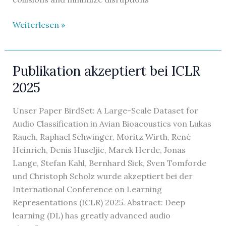
Neue
Weiterlesen »
Publikation
in
Ecological
Publikation akzeptiert bei ICLR
Informatics
2025
Unser Paper BirdSet: A Large-Scale Dataset for
Audio Classification in Avian Bioacoustics von Lukas
Rauch, Raphael Schwinger, Moritz Wirth, René
Heinrich, Denis Huseljic, Marek Herde, Jonas
Lange, Stefan Kahl, Bernhard Sick, Sven Tomforde
und Christoph Scholz wurde akzeptiert bei der
International Conference on Learning
Representations (ICLR) 2025. Abstract: Deep
learning (DL) has greatly advanced audio