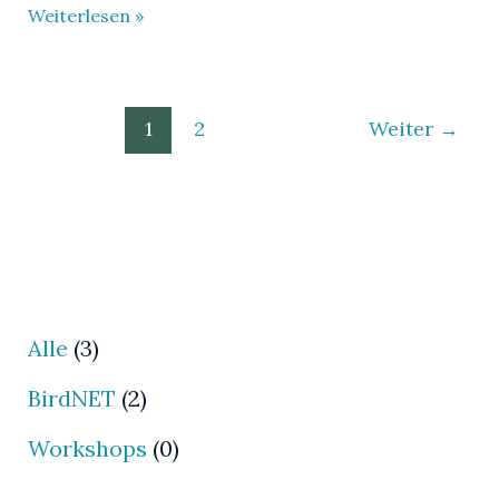
DeepBirdDetect
Weiterlesen »
im
Branchenreport
Wind
1
2
Weiter
→
2024
Alle
(3)
BirdNET
(2)
Workshops
(0)