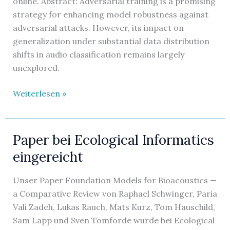
online. Abstract: Adversarial training is a promising
strategy for enhancing model robustness against
adversarial attacks. However, its impact on
generalization under substantial data distribution
shifts in audio classification remains largely
unexplored.
Neues
Weiterlesen »
Paper
bei
ArXiv
Paper bei Ecological Informatics
eingereicht
Unser Paper Foundation Models for Bioacoustics —
a Comparative Review von Raphael Schwinger, Paria
Vali Zadeh, Lukas Rauch, Mats Kurz, Tom Hauschild,
Sam Lapp und Sven Tomforde wurde bei Ecological