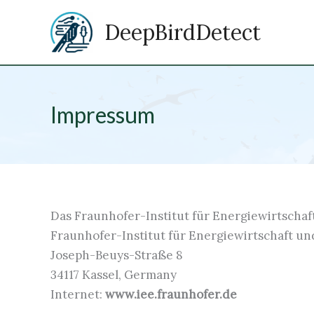
Zum
DeepBirdDetect
Inhalt
springen
Impressum
Das Fraunhofer-Institut für Energiewirtscha
Fraunhofer-Institut für Energiewirtschaft u
Joseph-Beuys-Straße 8
34117 Kassel, Germany
Internet:
www.iee.fraunhofer.de