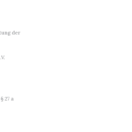
htung der
V.
§ 27 a